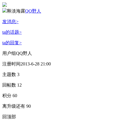
释淡海露
QQ野人
发消息
>
ta的话题
>
ta的回复
>
用户组
QQ野人
注册时间
2013-6-28 21:00
主题数
3
回帖数
12
积分
60
离升级还有
90
回顶部