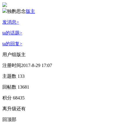
独酌思念
版主
发消息
>
ta的话题
>
ta的回复
>
用户组
版主
注册时间
2017-8-29 17:07
主题数
133
回帖数
13681
积分
68435
离升级还有
回顶部